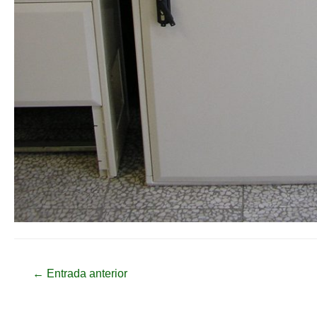
Navegación
←
Entrada anterior
de
entradas