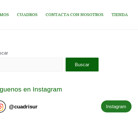
OMOS
CUADROS
CONTACTA CON NOSOTROS
TIENDA
scar
Buscar
íguenos en Instagram
@
cuadrisur
Instagram