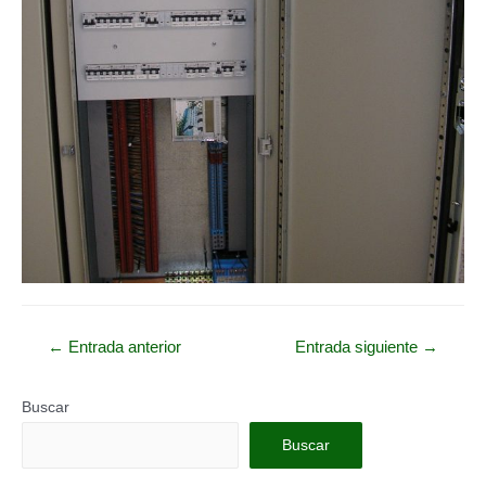
Navegación
←
Entrada anterior
Entrada siguiente
→
de
entradas
Buscar
Buscar