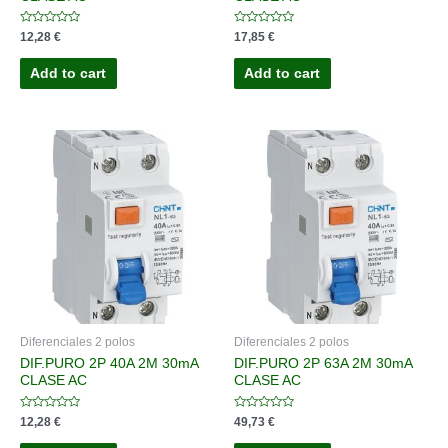
Rated
Rated
12,28
€
17,85
€
0
0
out
out
of
of
Add to cart
Add to cart
5
5
Diferenciales 2 polos
Diferenciales 2 polos
DIF.PURO 2P 40A 2M 30mA
DIF.PURO 2P 63A 2M 30mA
CLASE AC
CLASE AC
Rated
Rated
12,28
€
49,73
€
0
0
out
out