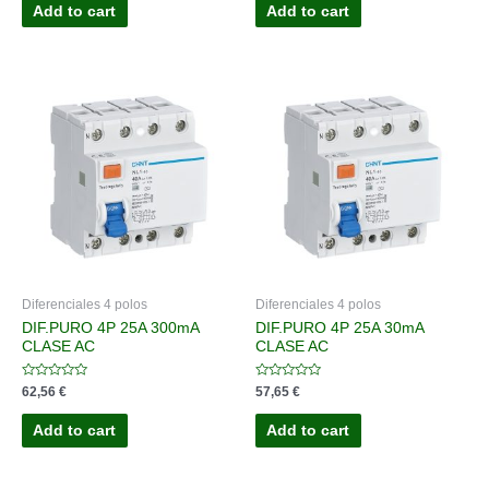
of
of
Add to cart
Add to cart
5
5
Diferenciales 4 polos
Diferenciales 4 polos
DIF.PURO 4P 25A 300mA
DIF.PURO 4P 25A 30mA
CLASE AC
CLASE AC
Rated
Rated
62,56
€
57,65
€
0
0
out
out
of
of
Add to cart
Add to cart
5
5