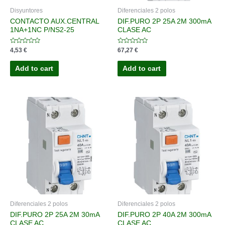
Disyuntores
Diferenciales 2 polos
CONTACTO AUX.CENTRAL
DIF.PURO 2P 25A 2M 300mA
1NA+1NC P/NS2-25
CLASE AC
Rated
Rated
4,53
€
67,27
€
0
0
out
out
of
of
Add to cart
Add to cart
5
5
Diferenciales 2 polos
Diferenciales 2 polos
DIF.PURO 2P 25A 2M 30mA
DIF.PURO 2P 40A 2M 300mA
CLASE AC
CLASE AC