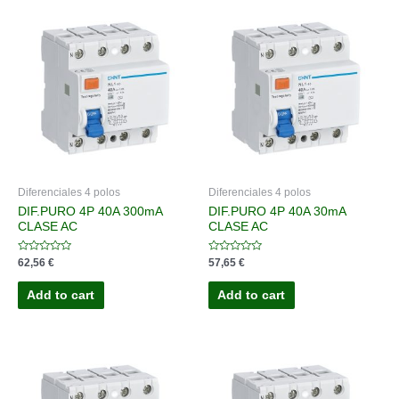
Diferenciales 4 polos
Diferenciales 4 polos
DIF.PURO 4P 40A 300mA
DIF.PURO 4P 40A 30mA
CLASE AC
CLASE AC
Rated
Rated
62,56
€
57,65
€
0
0
out
out
of
of
Add to cart
Add to cart
5
5