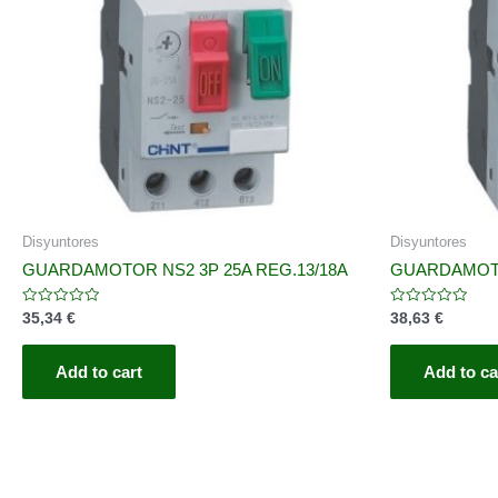
Disyuntores
Disyuntores
GUARDAMOTOR NS2 3P 25A REG.13/18A
GUARDAMOTO
Rated
Rated
35,34
€
38,63
€
0
0
out
out
of
of
5
5
Add to cart
Add to ca