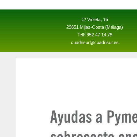
C/ Violeta, 16
29651 Mijas-Costa (Málaga)
Telf: 952 47 14 78
cuadrisur@cuadrisur.es