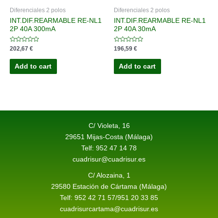
Diferenciales 2 polos
Diferenciales 2 polos
INT.DIF.REARMABLE RE-NL1
INT.DIF.REARMABLE RE-NL1
2P 40A 300mA
2P 40A 30mA
Rated
Rated
202,67
€
196,59
€
0
0
out
out
of
of
Add to cart
Add to cart
5
5
C/ Violeta, 16
29651 Mijas-Costa (Málaga)
Telf: 952 47 14 78
cuadrisur@cuadrisur.es
C/ Alozaina, 1
29580 Estación de Cártama (Málaga)
Telf: 952 42 71 57/951 20 33 85
cuadrisurcartama@cuadrisur.es