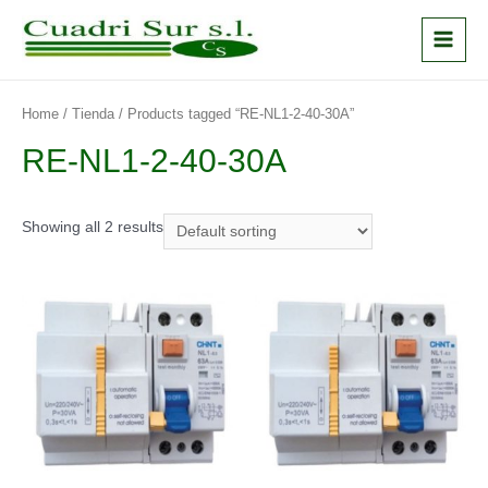
Ir
al
Main
contenido
Menu
Home
/
Tienda
/ Products tagged “RE-NL1-2-40-30A”
RE-NL1-2-40-30A
Showing all 2 results