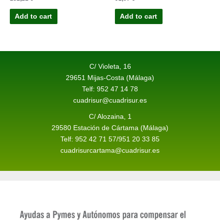
0
0
out
out
of
of
Add to cart
Add to cart
5
5
C/ Violeta, 16
29651 Mijas-Costa (Málaga)
Telf: 952 47 14 78
cuadrisur@cuadrisur.es
C/ Alozaina, 1
29580 Estación de Cártama (Málaga)
Telf: 952 42 71 57/951 20 33 85
cuadrisurcartama@cuadrisur.es