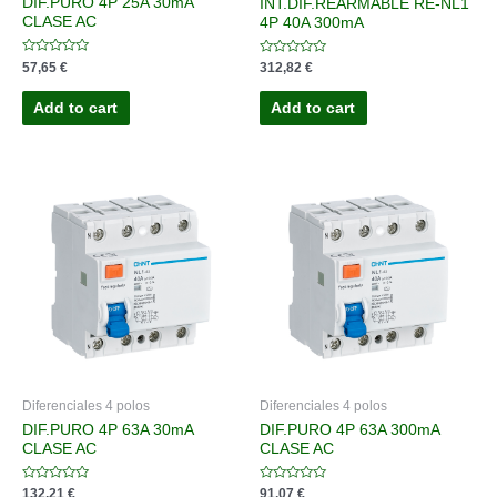
DIF.PURO 4P 25A 30mA
INT.DIF.REARMABLE RE-NL1
CLASE AC
4P 40A 300mA
Rated
Rated
57,65
€
312,82
€
0
0
out
out
of
of
Add to cart
Add to cart
5
5
Diferenciales 4 polos
Diferenciales 4 polos
DIF.PURO 4P 63A 30mA
DIF.PURO 4P 63A 300mA
CLASE AC
CLASE AC
Rated
Rated
132,21
€
91,07
€