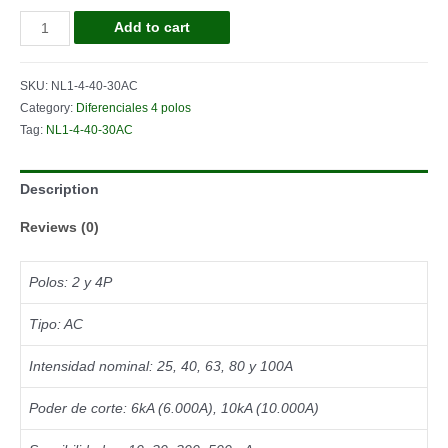
DIF.PURO
Add to cart
4P
40A
SKU:
NL1-4-40-30AC
30mA
Category:
Diferenciales 4 polos
CLASE
Tag:
NL1-4-40-30AC
AC
quantity
Description
Reviews (0)
Polos: 2 y 4P
Tipo: AC
Intensidad nominal: 25, 40, 63, 80 y 100A
Poder de corte: 6kA (6.000A), 10kA (10.000A)