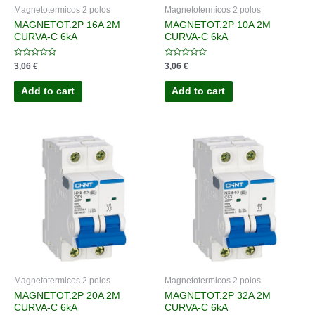
Magnetotermicos 2 polos
Magnetotermicos 2 polos
MAGNETOT.2P 16A 2M
MAGNETOT.2P 10A 2M
CURVA-C 6kA
CURVA-C 6kA
Rated
Rated
3,06
€
3,06
€
0
0
out
out
of
of
Add to cart
Add to cart
5
5
Magnetotermicos 2 polos
Magnetotermicos 2 polos
MAGNETOT.2P 20A 2M
MAGNETOT.2P 32A 2M
CURVA-C 6kA
CURVA-C 6kA