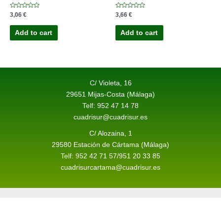
Rated
Rated
3,06
€
3,66
€
0
0
out
out
of
of
Add to cart
Add to cart
5
5
C/ Violeta, 16
29651 Mijas-Costa (Málaga)
Telf: 952 47 14 78
cuadrisur@cuadrisur.es
C/ Alozaina, 1
29580 Estación de Cártama (Málaga)
Telf: 952 42 71 57/951 20 33 85
cuadrisurcartama@cuadrisur.es