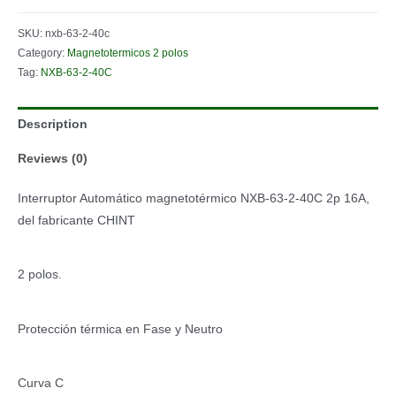
2M
SKU:
nxb-63-2-40c
CURVA-
Category:
Magnetotermicos 2 polos
C
Tag:
NXB-63-2-40C
6kA
quantity
Description
Reviews (0)
Interruptor Automático magnetotérmico NXB-63-2-40C 2p 16A,
del fabricante CHINT
2 polos.
Protección térmica en Fase y Neutro
Curva C