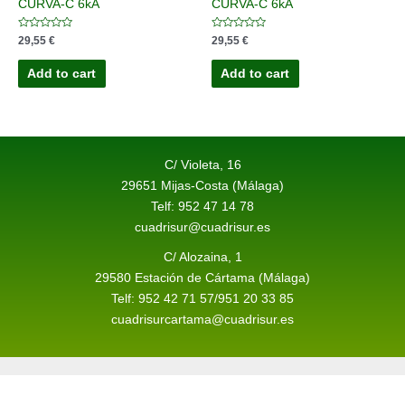
CURVA-C 6kA
CURVA-C 6kA
Rated
Rated
29,55
€
29,55
€
0
0
out
out
of
of
Add to cart
Add to cart
5
5
C/ Violeta, 16
29651 Mijas-Costa (Málaga)
Telf: 952 47 14 78
cuadrisur@cuadrisur.es
C/ Alozaina, 1
29580 Estación de Cártama (Málaga)
Telf: 952 42 71 57/951 20 33 85
cuadrisurcartama@cuadrisur.es