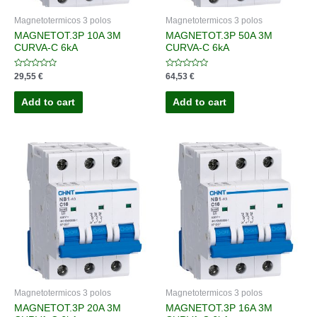
Magnetotermicos 3 polos
Magnetotermicos 3 polos
MAGNETOT.3P 10A 3M
MAGNETOT.3P 50A 3M
CURVA-C 6kA
CURVA-C 6kA
Rated
Rated
29,55
€
64,53
€
0
0
out
out
of
of
Add to cart
Add to cart
5
5
Magnetotermicos 3 polos
Magnetotermicos 3 polos
MAGNETOT.3P 20A 3M
MAGNETOT.3P 16A 3M