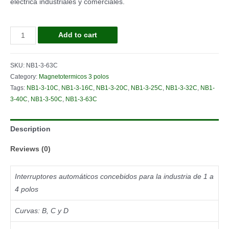
eléctrica industriales y comerciales.
MAGNETOT.3P
Add to cart
63A
3M
SKU:
NB1-3-63C
CURVA-
Category:
Magnetotermicos 3 polos
C
Tags:
NB1-3-10C
,
NB1-3-16C
,
NB1-3-20C
,
NB1-3-25C
,
NB1-3-32C
,
NB1-
6kA
3-40C
,
NB1-3-50C
,
NB1-3-63C
quantity
Description
Reviews (0)
Interruptores automáticos concebidos para la industria de 1 a
4 polos
Curvas: B, C y D