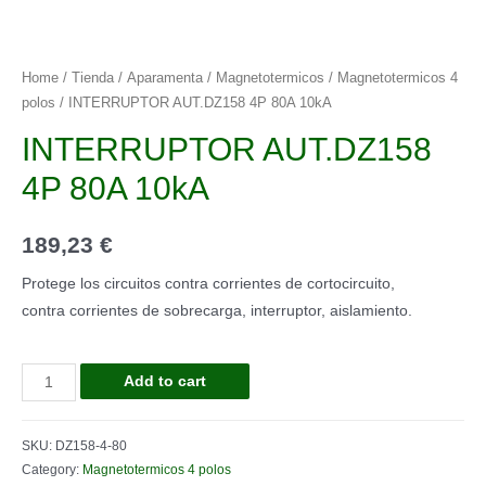
Home
/
Tienda
/
Aparamenta
/
Magnetotermicos
/
Magnetotermicos 4
polos
/ INTERRUPTOR AUT.DZ158 4P 80A 10kA
INTERRUPTOR AUT.DZ158
4P 80A 10kA
189,23
€
Protege los circuitos contra corrientes de cortocircuito,
contra corrientes de sobrecarga, interruptor, aislamiento.
INTERRUPTOR
Add to cart
AUT.DZ158
4P
SKU:
DZ158-4-80
80A
Category:
Magnetotermicos 4 polos
10kA