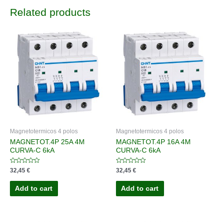
Related products
Magnetotermicos 4 polos
Magnetotermicos 4 polos
MAGNETOT.4P 25A 4M
MAGNETOT.4P 16A 4M
CURVA-C 6kA
CURVA-C 6kA
Rated
Rated
32,45
€
32,45
€
0
0
out
out
of
of
Add to cart
Add to cart
5
5